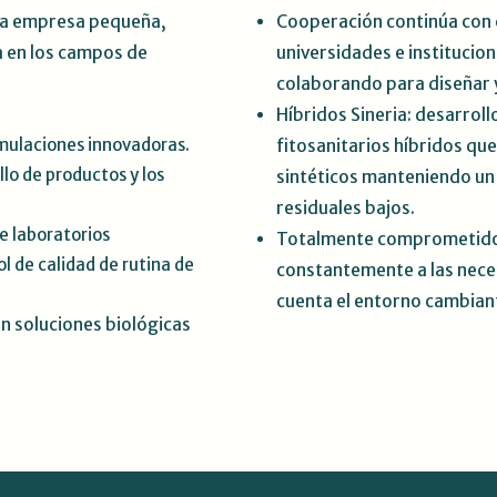
una empresa pequeña,
Cooperación continúa con 
a en los campos de
universidades e institucion
colaborando para diseñar 
Híbridos Sineria: desarrol
mulaciones innovadoras.
fitosanitarios híbridos que
llo de productos y los
sintéticos manteniendo un p
residuales bajos
.
de laboratorios
Totalmente comprometido 
l de calidad de rutina de
constantemente a las neces
cuenta el entorno cambian
 soluciones biológicas